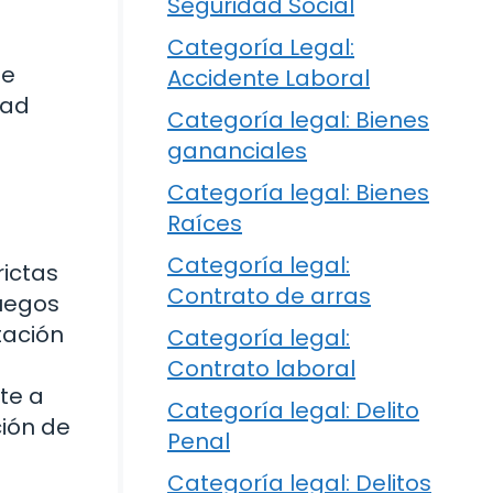
Seguridad Social
Categoría Legal:
se
Accidente Laboral
dad
Categoría legal: Bienes
gananciales
Categoría legal: Bienes
Raíces
Categoría legal:
rictas
Contrato de arras
juegos
tación
Categoría legal:
Contrato laboral
te a
Categoría legal: Delito
ción de
Penal
Categoría legal: Delitos