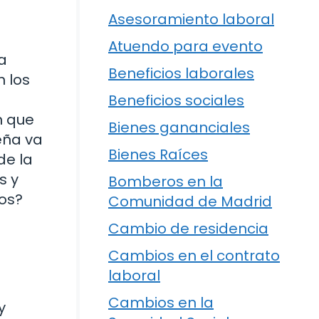
Asesoramiento laboral
Atuendo para evento
a
Beneficios laborales
n los
Beneficios sociales
n que
Bienes gananciales
eña va
Bienes Raíces
de la
s y
Bomberos en la
ños?
Comunidad de Madrid
Cambio de residencia
Cambios en el contrato
laboral
Cambios en la
y