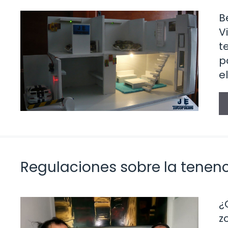
B
V
t
p
e
Regulaciones sobre la tenen
¿
z