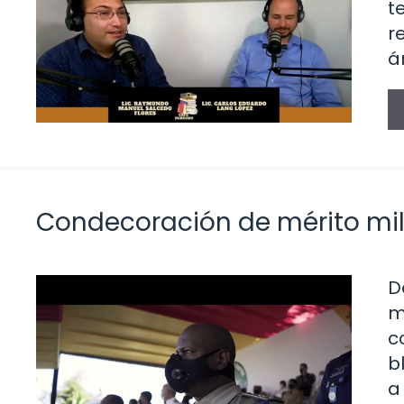
t
r
á
Condecoración de mérito mili
D
m
c
b
a