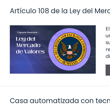
Artículo 108 de la Ley del Me
E
u
s
r
d
Casa automatizada con tecno