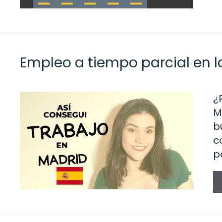
Empleo a tiempo parcial en 
¿
M
b
c
p