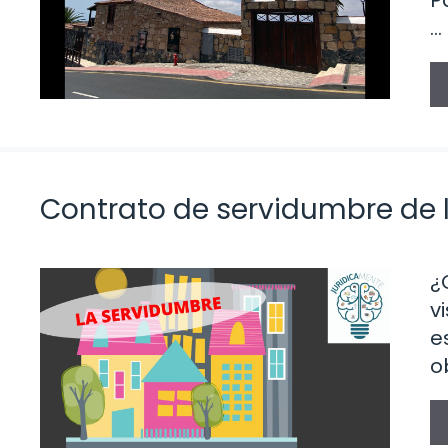
P
…
Contrato de servidumbre de l
¿
v
e
o