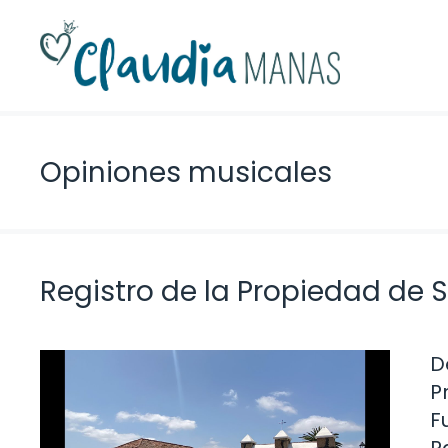
Saltar
al
contenido
Opiniones musicales
Registro de la Propiedad de
D
P
F