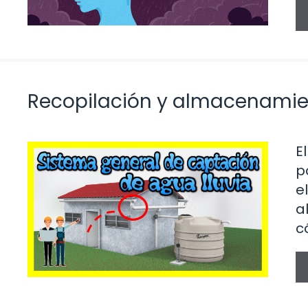
Recopilación y almacenamie
E
p
e
a
c