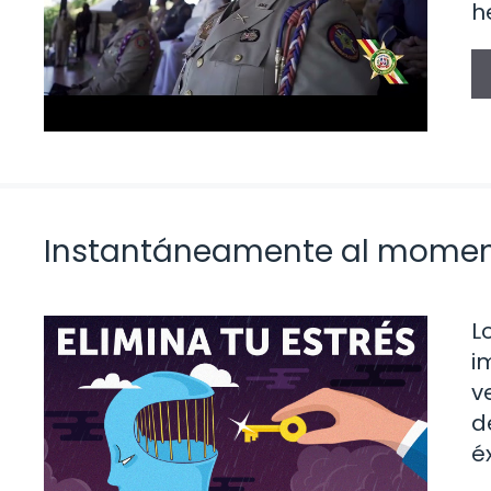
h
Instantáneamente al mome
L
i
v
d
é