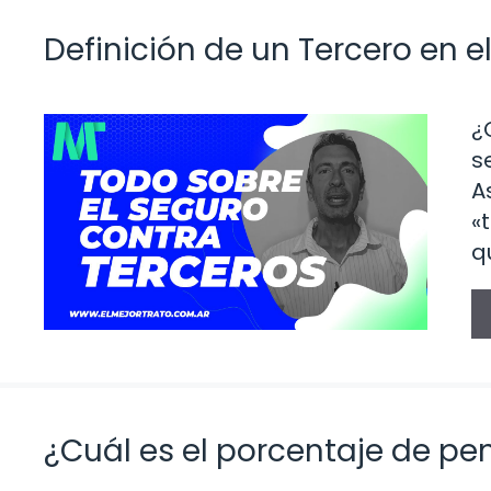
Definición de un Tercero en e
¿
s
A
«
q
¿Cuál es el porcentaje de p