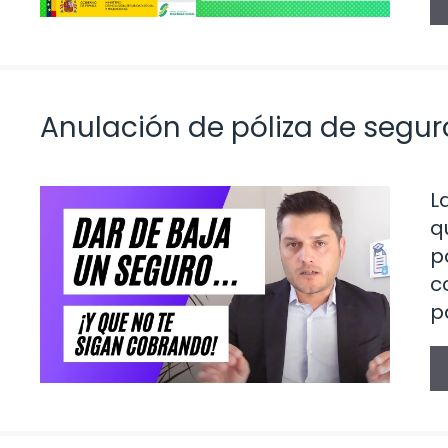
Anulación de póliza de segur
L
q
p
c
p