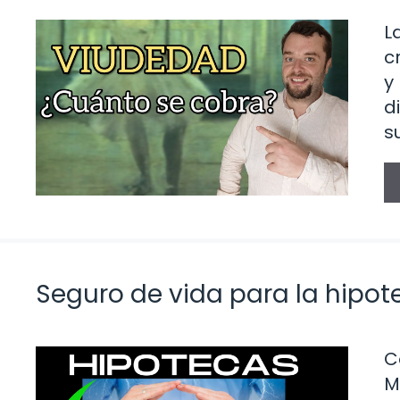
L
c
y
d
s
Seguro de vida para la hipo
C
M