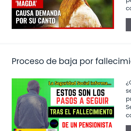
p
c
Proceso de baja por fallecim
¿
s
p
S
c