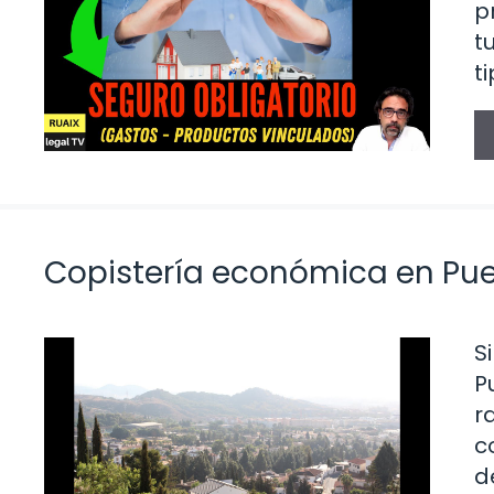
p
t
t
Copistería económica en Puer
S
P
r
c
d