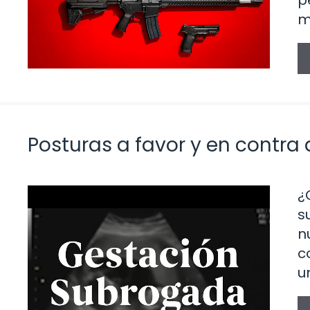
p
m
Posturas a favor y en contra
¿
s
n
c
u