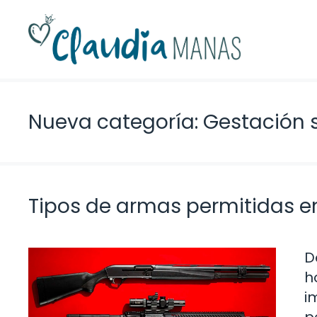
Saltar
al
contenido
Nueva categoría: Gestación
Tipos de armas permitidas e
D
h
i