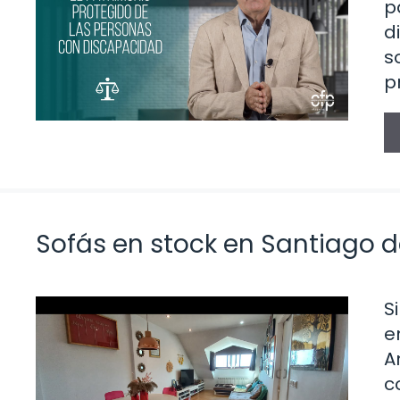
p
d
s
p
Sofás en stock en Santiago 
S
e
A
c