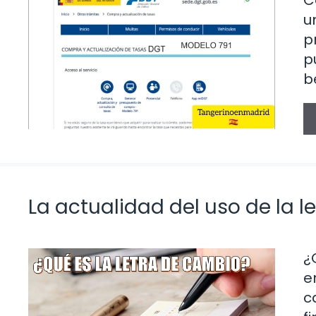
u
p
p
b
La actualidad del uso de la 
¿
e
c