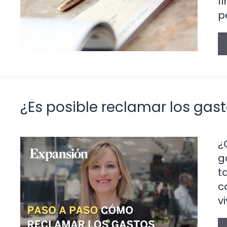
f
p
¿Es posible reclamar los gas
¿
g
t
c
v