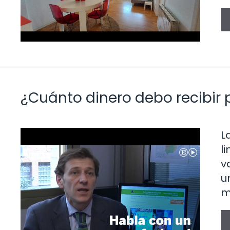
¿Cuánto dinero debo recibir p
L
l
v
u
m