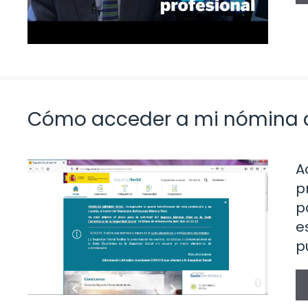
Cómo acceder a mi nómina d
A
p
p
e
p