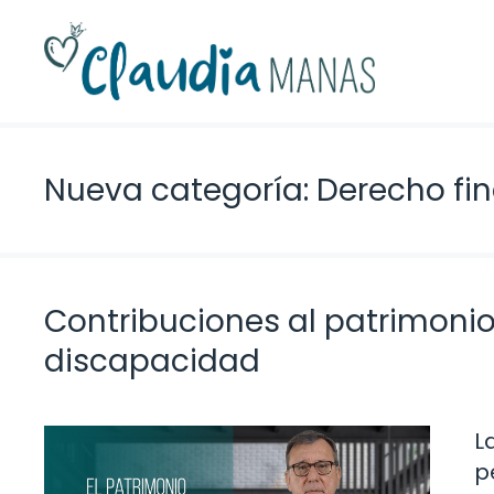
Saltar
al
contenido
Nueva categoría: Derecho fi
Contribuciones al patrimonio
discapacidad
L
p