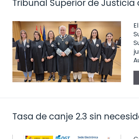
Tribunal Superior de Justicia 
E
S
S
j
A
Tasa de canje 2.3 sin necesi
C