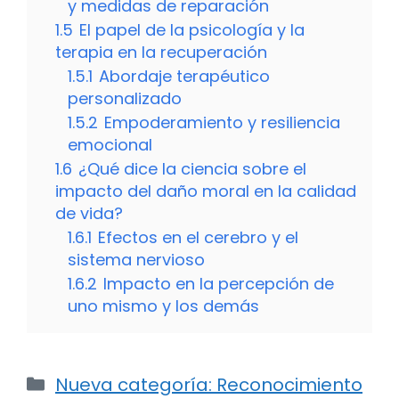
y medidas de reparación
1.5
El papel de la psicología y la
terapia en la recuperación
1.5.1
Abordaje terapéutico
personalizado
1.5.2
Empoderamiento y resiliencia
emocional
1.6
¿Qué dice la ciencia sobre el
impacto del daño moral en la calidad
de vida?
1.6.1
Efectos en el cerebro y el
sistema nervioso
1.6.2
Impacto en la percepción de
uno mismo y los demás
Categorías
Nueva categoría: Reconocimiento