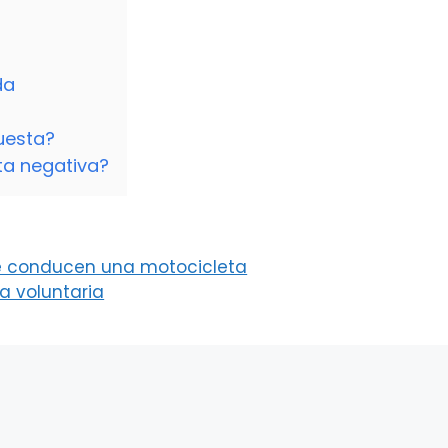
da
puesta?
ta negativa?
e conducen una motocicleta
da voluntaria