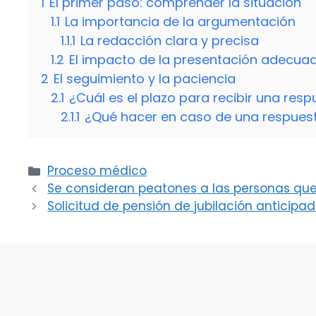
1
El primer paso: comprender la situación
1.1
La importancia de la argumentación
1.1.1
La redacción clara y precisa
1.2
El impacto de la presentación adecua
2
El seguimiento y la paciencia
2.1
¿Cuál es el plazo para recibir una res
2.1.1
¿Qué hacer en caso de una respues
Categorías
Proceso médico
Se consideran peatones a las personas qu
Solicitud de pensión de jubilación anticipa