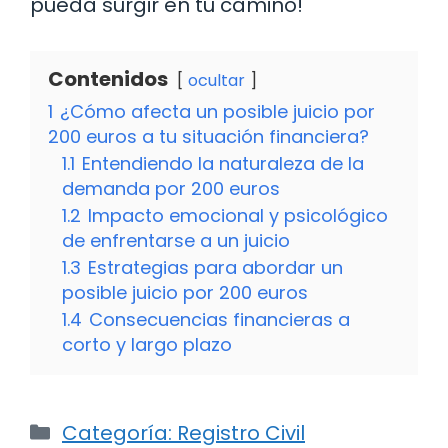
pueda surgir en tu camino!
Contenidos
ocultar
1
¿Cómo afecta un posible juicio por
200 euros a tu situación financiera?
1.1
Entendiendo la naturaleza de la
demanda por 200 euros
1.2
Impacto emocional y psicológico
de enfrentarse a un juicio
1.3
Estrategias para abordar un
posible juicio por 200 euros
1.4
Consecuencias financieras a
corto y largo plazo
Categorías
Categoría: Registro Civil