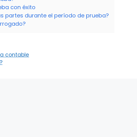
eba con éxito
as partes durante el período de prueba?
orrogado?
ta contable
?