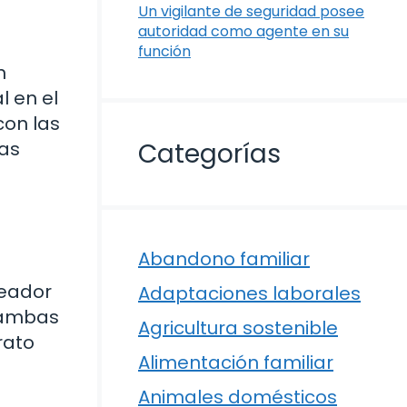
Un vigilante de seguridad posee
autoridad como agente en su
función
n
 en el
con las
tas
Categorías
Abandono familiar
leador
Adaptaciones laborales
a ambas
Agricultura sostenible
rato
Alimentación familiar
Animales domésticos