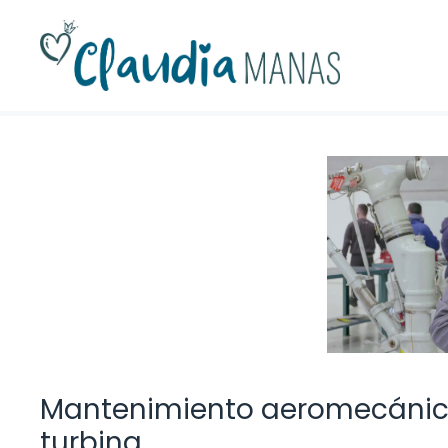
Saltar
al
contenido
Mantenimiento aeromecánic
turbina