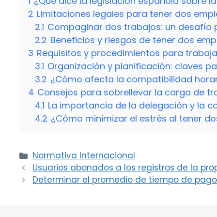
1
¿Qué dice la legislación española sobre l
2
Limitaciones legales para tener dos emp
2.1
Compaginar dos trabajos: un desafío p
2.2
Beneficios y riesgos de tener dos em
3
Requisitos y procedimientos para trabaj
3.1
Organización y planificación: claves par
3.2
¿Cómo afecta la compatibilidad horari
4
Consejos para sobrellevar la carga de t
4.1
La importancia de la delegación y la 
4.2
¿Cómo minimizar el estrés al tener do
Categorías
Normativa Internacional
Usuarios abonados a los registros de la pr
Determinar el promedio de tiempo de pago