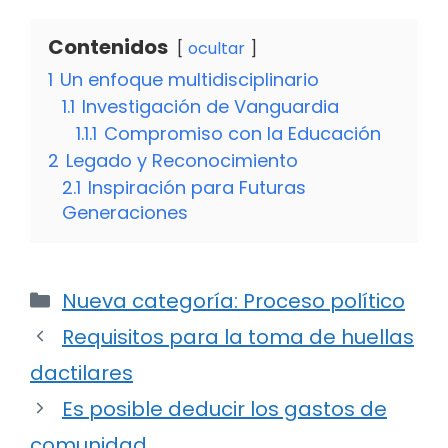
Contenidos
ocultar
1
Un enfoque multidisciplinario
1.1
Investigación de Vanguardia
1.1.1
Compromiso con la Educación
2
Legado y Reconocimiento
2.1
Inspiración para Futuras
Generaciones
Categorías
Nueva categoría: Proceso político
Requisitos para la toma de huellas
dactilares
Es posible deducir los gastos de
comunidad