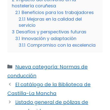
hostelería coruñesa
2.1
Beneficios para los trabajadores
2.1.1
Mejoras en la calidad del
servicio
3
Desafíos y perspectivas futuras
3.1
Innovación y adaptación
3.1.1
Compromiso con la excelencia
Categorías
Nueva categoría: Normas de
conducción
El catálogo de la Biblioteca de
Castilla-La Mancha
Listado general de pólizas de