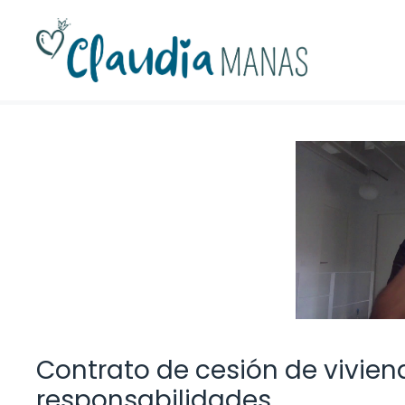
Saltar
al
contenido
Contrato de cesión de viviend
responsabilidades