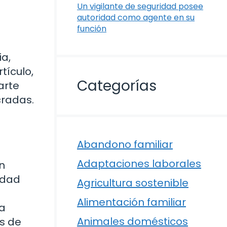
Un vigilante de seguridad posee
autoridad como agente en su
función
ia,
tículo,
Categorías
arte
cradas.
Abandono familiar
Adaptaciones laborales
n
edad
Agricultura sostenible
Alimentación familiar
la
Animales domésticos
os de