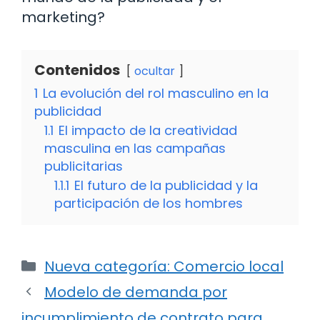
marketing?
Contenidos
ocultar
1
La evolución del rol masculino en la
publicidad
1.1
El impacto de la creatividad
masculina en las campañas
publicitarias
1.1.1
El futuro de la publicidad y la
participación de los hombres
Categorías
Nueva categoría: Comercio local
Modelo de demanda por
incumplimiento de contrato para